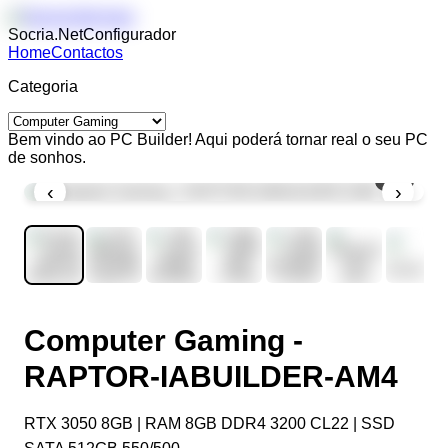
Socria.Net
Configurador
Home
Contactos
Categoria
Bem vindo ao PC Builder! Aqui poderá tornar real o seu PC
de sonhos.
1
/
7
‹
›
Computer Gaming -
RAPTOR-IABUILDER-AM4
RTX 3050 8GB | RAM 8GB DDR4 3200 CL22 | SSD