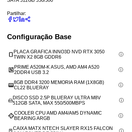
SATA 512GB 550/500
Partilhar:
Configuração Base
PLACA GRAFICA INNO3D NVD RTX 3050
TWIN X2 8GB GDDR6
PRIME A520M-K ASUS, AMD AM4 A520
2DDR4 USB 3.2
8GB DDR4 3200 MEMORIA RAM (1X8GB)
CL22 BLUERAY
DISCO SSD 2.5P BLUERAY ULTRA M8V
512GB SATA, MAX 550/500MBPS
COOLER CPU AMD AM4/AM5 DYNAMIC
BEARING ARGB
CAIXA MATX NTECH SLAYER RX15 FALCON