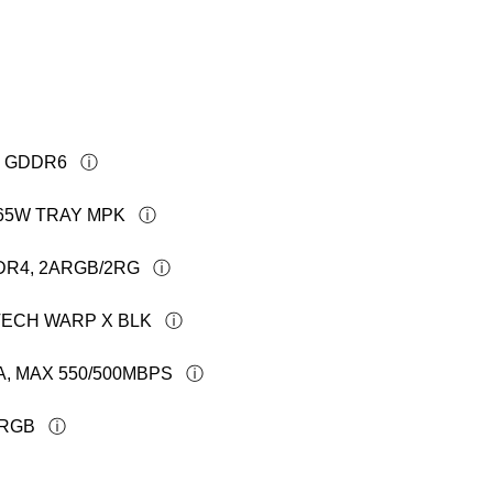
B GDDR6
 65W TRAY MPK
DDR4, 2ARGB/2RG
TECH WARP X BLK
A, MAX 550/500MBPS
ARGB