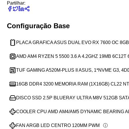
Partilhar:
Configuração Base
PLACA GRAFICA ASUS DUAL EVO RX 7600 OC 8G
AMD AM4 RYZEN 5 5500 3.6 A 4.2GHZ 19MB 6C12T
TUF GAMING A520M-PLUS II ASUS, 1*NVME G3, 4
16GB DDR4 3200 MEMORIA RAM (1X16GB) CL22 N
DISCO SSD 2.5P BLUERAY ULTRA M8V 512GB SAT
COOLER CPU AMD AM4/AM5 DYNAMIC BEARING 
FAN ARGB LED CENTRO 120MM PWM