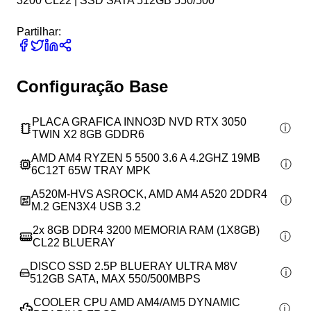
3200 CL22 | SSD SATA 512GB 550/500
Partilhar:
Configuração Base
PLACA GRAFICA INNO3D NVD RTX 3050
TWIN X2 8GB GDDR6
AMD AM4 RYZEN 5 5500 3.6 A 4.2GHZ 19MB
6C12T 65W TRAY MPK
A520M-HVS ASROCK, AMD AM4 A520 2DDR4
M.2 GEN3X4 USB 3.2
2x
8GB DDR4 3200 MEMORIA RAM (1X8GB)
CL22 BLUERAY
DISCO SSD 2.5P BLUERAY ULTRA M8V
512GB SATA, MAX 550/500MBPS
COOLER CPU AMD AM4/AM5 DYNAMIC