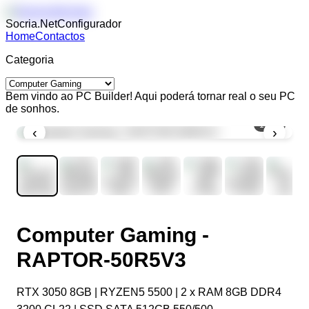
Socria.Net
Configurador
Home
Contactos
Categoria
Bem vindo ao PC Builder! Aqui poderá tornar real o seu PC
de sonhos.
1
/
10
‹
›
Computer Gaming -
RAPTOR-50R5V3
RTX 3050 8GB | RYZEN5 5500 | 2 x RAM 8GB DDR4