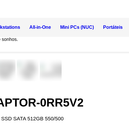
kstations
All-in-One
Mini PCs (NUC)
Portáteis
e sonhos.
RAPTOR-0RR5V2
 SSD SATA 512GB 550/500