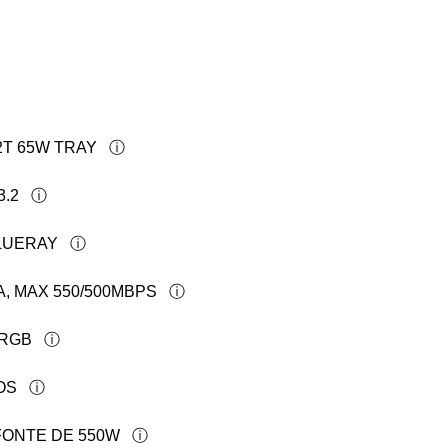
2T 65W TRAY
3.2
BLUERAY
A, MAX 550/500MBPS
FRGB
OS
FONTE DE 550W