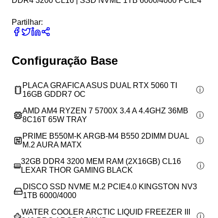
DDR4 3200 CL16 | SSD NVME 1TB 6000/4000 PCIE4
Partilhar:
Configuração Base
PLACA GRAFICA ASUS DUAL RTX 5060 TI
16GB GDDR7 OC
AMD AM4 RYZEN 7 5700X 3.4 A 4.4GHZ 36MB
8C16T 65W TRAY
PRIME B550M-K ARGB-M4 B550 2DIMM DUAL
M.2 AURA MATX
32GB DDR4 3200 MEM RAM (2X16GB) CL16
LEXAR THOR GAMING BLACK
DISCO SSD NVME M.2 PCIE4.0 KINGSTON NV3
1TB 6000/4000
WATER COOLER ARCTIC LIQUID FREEZER III