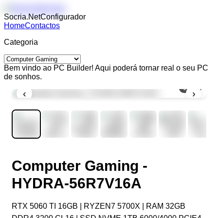
Socria.Net
Configurador
Home
Contactos
Categoria
Bem vindo ao PC Builder! Aqui poderá tornar real o seu PC
de sonhos.
1
/
10
‹
›
Computer Gaming -
HYDRA-56R7V16A
RTX 5060 TI 16GB | RYZEN7 5700X | RAM 32GB